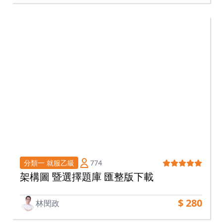
774
分類一 就服乙級
架構圖 暨選擇題庫 匯整版下載
$ 280
林閔政