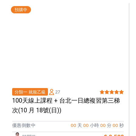
預購中
27
分類一 就服乙級
100天線上課程 + 台北一日總複習第三梯
次(10 月 18號(日))
優惠倒數中
0
0
天
0
0
小時
0
0
分
0
0
秒