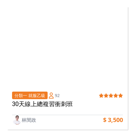
92
分類一 就服乙級
30天線上總複習衝刺班
$ 3,500
林閔政