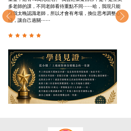
多老師的課，不同老師看待重點不同⋯⋯哈，我現只能
說我太晚認識老師，所以才會有考場，換位思考調整心
態，讓自己過關⋯⋯