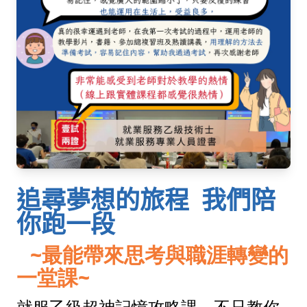
追尋夢想的旅程 我們陪
你跑一段
~最能帶來思考與職涯轉變的
一堂課~
就服乙級超神記憶攻略課，不只教你