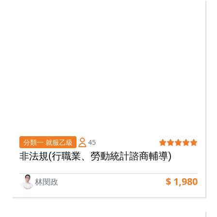
45
分類一 就服乙級
非法規(行職業、勞動統計諮商輔導)
$ 1,980
林閔政