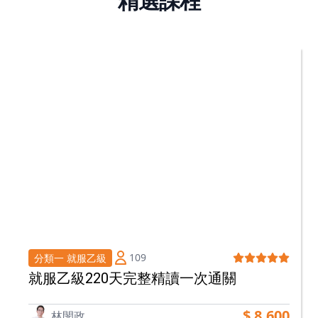
精選課程
109
分類一 就服乙級
就服乙級220天完整精讀一次通關
$ 8,600
林閔政