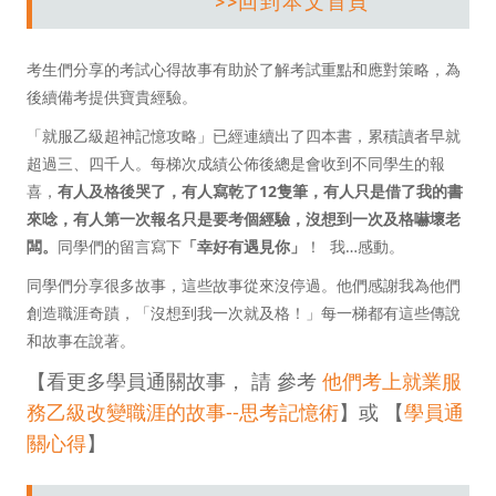
>>回到本文首頁
考生們分享的考試心得故事有助於了解考試重點和應對策略，為
後續備考提供寶貴經驗。
「就服乙級超神記憶攻略」已經連續出了四本書，累積讀者早就
超過三、四千人。每梯次成績公佈後總是會收到不同學生的報
喜，
有人及格後哭了，有人寫乾了12隻筆，有人只是借了我的書
來唸，有人第一次報名只是要考個經驗，沒想到一次及格嚇壞老
闆。
同學們的留言寫下
「幸好有遇見你」
！ 我…感動。
同學們分享很多故事，這些故事從來沒停過。他們感謝我為他們
創造職涯奇蹟，「沒想到我一次就及格！」每一梯都有這些傳說
和故事在說著。
【看更多學員通關故事， 請 參考
他們考上就業服
務乙級改變職涯的故事--思考記憶術
】或 【
學員通
關心得
】