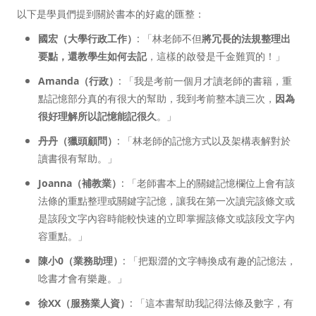
以下是學員們提到關於書本的好處的匯整：
國宏（大學行政工作）
: 「林老師不但
將冗長的法規整理出
要點，還教學生如何去記
，這樣的啟發是千金難買的！」
Amanda（行政）
: 「我是考前一個月才讀老師的書籍，重
點記憶部分真的有很大的幫助，我到考前整本讀三次，
因為
很好理解所以記憶能記很久
。」
丹丹（獵頭顧問）
: 「林老師的記憶方式以及架構表解對於
讀書很有幫助。」
Joanna（補教業）
: 「老師書本上的關鍵記憶欄位上會有該
法條的重點整理或關鍵字記憶，讓我在第一次讀完該條文或
是該段文字內容時能較快速的立即掌握該條文或該段文字內
容重點。」
陳小0（業務助理）
: 「把艱澀的文字轉換成有趣的記憶法，
唸書才會有樂趣。」
徐XX
（服務業人資）
: 「這本書幫助我記得法條及數字，有