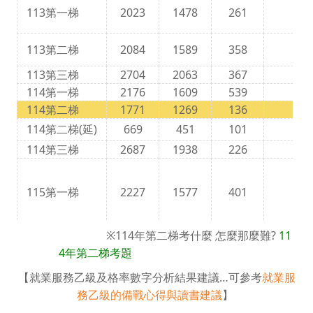
113第一梯
2023
1478
261
17
113第二梯
2084
1589
358
22
113第三梯
2704
2063
367
17
114第一梯
2176
1609
539
33
114第二梯
1771
1269
136
10
114第二梯(延)
669
451
101
22
114第三梯
2687
1938
226
11
115第一梯
2227
1577
401
25
※114年第二梯考什麼 怎麼那麼難?
11
4年第二梯考題
【就業服務乙級及格率數字分析結果建議…可參考
就業服
務乙級的備戰心得與讀書建議
】