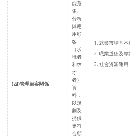
能蒐
集、
分析
與應
用顧
客
就業市場基本概
（求
職業道德及專業
職者
社會資源運用（
和求
才
者）
(四)管理顧客關係
資
料，
以規
劃及
提供
更符
合顧