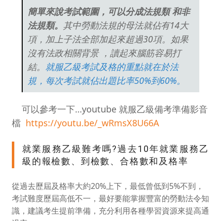
簡單來說考試範圍，可以分成法規類 和非
法規類。
其中勞動法規的母法就佔有14大
項，加上子法全部加起來超過30項。如果
沒有法政相關背景 ，讀起來腦筋容易打
結。
就服乙級考試及格的重點就在於法
規，每次考試就佔出題比率50%到60%。
可以參考一下…youtube 就服乙級備考準備影音
檔
https://youtu.be/_wRmsX8U66A
就業服務乙級難考嗎?過去10年就業服務乙
級的報檢數、到檢數、合格數和及格率
從過去歷屆及格率大約20%上下，最低曾低到5%不到，
考試難度歷屆高低不一，最好要能掌握豐富的勞動法令知
識，建議考生提前準備，充分利用各種學習資源來提高通