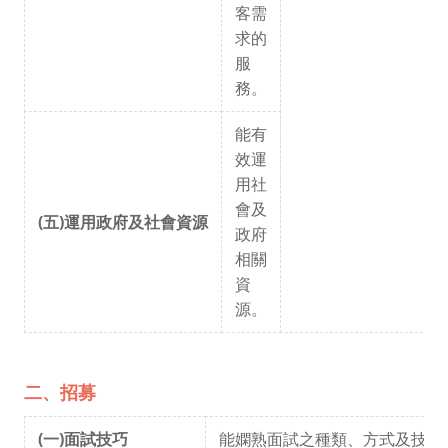
客需
求的
服
務。
能有
效運
用社
會及
(五)運用政府及社會資源
政府
相關
資
源。
二、招募
(一)面試技巧
能嫻熟面試之種類、方式及技巧