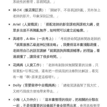
系統性的整理，容易閱讀。」
林小X（飯店業訂房）
: 「關鍵字。不容易讀到亂，另外加上
老師的影片。印象深刻記憶。」
Ariel（人資職涯）
: 「
搭配老師的影音課程與課程大綱，使
眾多法規不再雜亂無序，短時間可以建立起輪廓。
」
高雄市，A-Bin（一次考上）
: 「考前拼命閱讀林閔政老師的
『就業服務乙級超神記憶攻略』，我覺得這本書淺顯易懂，
老師用自己的語言講解『就業諮詢與職涯輔導』的理論，看
過就懂了，讓我省了很多時間。
」
花媽媽（人資工作）
: 「老師有剔除掉無關緊要的法條，只
留重點+引導記憶。還有把一些搞混的法條對比解說，看完
有一種『啊~原來是這樣呀!!』」
Dolly（育嬰留停中全職媽媽）
: 「總複習講義幫了我大忙，
又輕巧我很方便地帶來帶去。」
小梅（人力仲介）
: 「
這本書整理的很好，把相關的分類在
一起，不是很重要的法條就不會全部秀出來
，會用表格整理